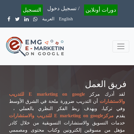
تسجيل دخول /
دورات أونلاين
التسجيل
English
العربية
فريق العمل
لقد أدرك مركز
E marketing on google للتدريب
والاستشارات
أن التدريب ضرورة ملحة في الشرق الأوسط
وفي تركيا، وبهدف ربط الفكر النظري بالعملي ،
يقدم
مركزE marketing on google للتدريب والاستشارات
خدمات التسويق والاستشارات التسويقية من خلال كادر
مؤهل من مسوقين إلكترونين وكتاب محتوى ومصممي