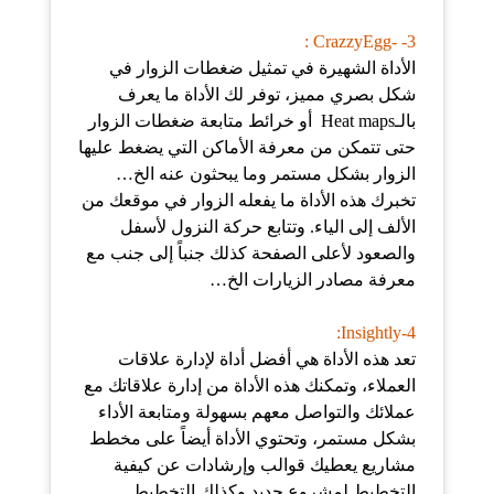
3- -CrazzyEgg :
الأداة الشهيرة في تمثيل ضغطات الزوار في
شكل بصري مميز، توفر لك الأداة ما يعرف
بالـHeat maps أو خرائط متابعة ضغطات الزوار
حتى تتمكن من معرفة الأماكن التي يضغط عليها
الزوار بشكل مستمر وما يبحثون عنه الخ…
تخبرك هذه الأداة ما يفعله الزوار في موقعك من
الألف إلى الياء. وتتابع حركة النزول لأسفل
والصعود لأعلى الصفحة كذلك جنباً إلى جنب مع
معرفة مصادر الزيارات الخ…
4-Insightly:
تعد هذه الأداة هي أفضل أداة لإدارة علاقات
العملاء، وتمكنك هذه الأداة من إدارة علاقاتك مع
عملائك والتواصل معهم بسهولة ومتابعة الأداء
بشكل مستمر، وتحتوي الأداة أيضاً على مخطط
مشاريع يعطيك قوالب وإرشادات عن كيفية
التخطيط لمشروع جديد وكذلك التخطيط